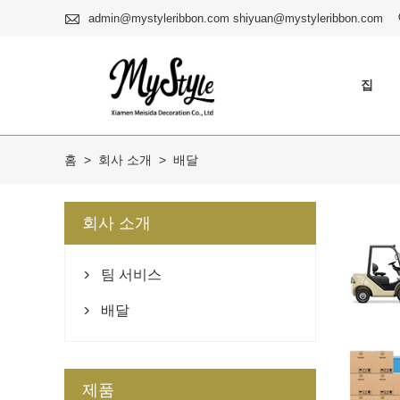

admin@mystyleribbon.com shiyuan@mystyleribbon.com
집
홈
>
회사 소개
>
배달
회사 소개
팀 서비스

배달

제품