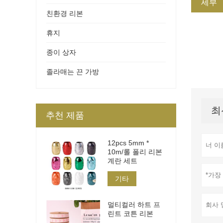
세부
친환경 리본
휴지
종이 상자
졸라매는 끈 가방
최
추천 제품
12pcs 5mm *
10m/롤 폴리 리본
계란 세트
기타
멀티컬러 하트 프
린트 코튼 리본