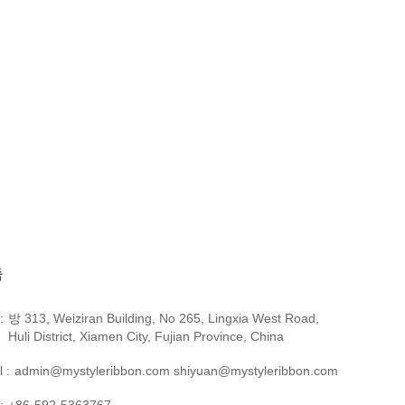
촉
:
방 313, Weiziran Building, No 265, Lingxia West Road,
Huli District, Xiamen City, Fujian Province, China
 :
admin@mystyleribbon.com shiyuan@mystyleribbon.com
:
+86-592-5363767