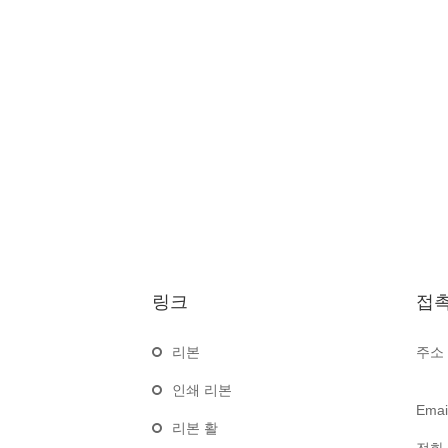
링크
접
리본
주소 
인쇄 리본
Email
리본 활
전화 