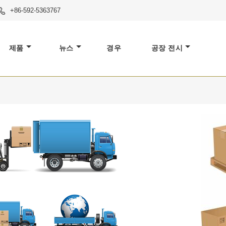
+86-592-5363767

제품
뉴스
경우
공장 전시