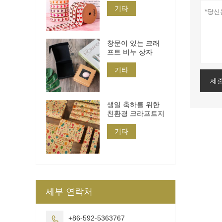
기타
창문이 있는 크래
프트 비누 상자
기타
제
생일 축하를 위한
친환경 크라프트지
기타
세부 연락처
+86-592-5363767
