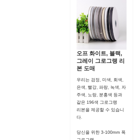
오프 화이트, 블랙,
그레이 그로그랭 리
본 도매
우리는 검정, 미색, 회색,
은색, 빨강, 파랑, 녹색, 자
주색, 노랑, 분홍색 등과
같은 196색 그로그랭
리본을 제공할 수 있습니
다.
당신을 위한 3-100mm 폭
그로그랭