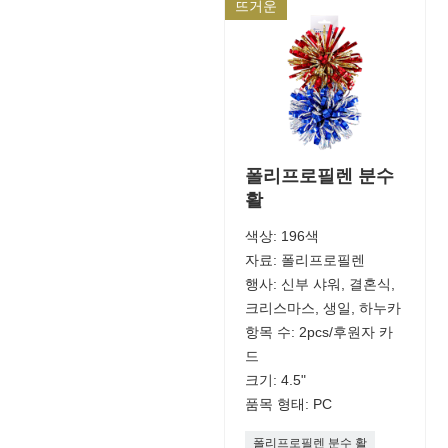
뜨거운
폴리프로필렌 분수
활
색상: 196색
자료: 폴리프로필렌
행사: 신부 샤워, 결혼식,
크리스마스, 생일, 하누카
항목 수: 2pcs/후원자 카
드
크기: 4.5"
품목 형태: PC
폴리프로필렌 분수 활