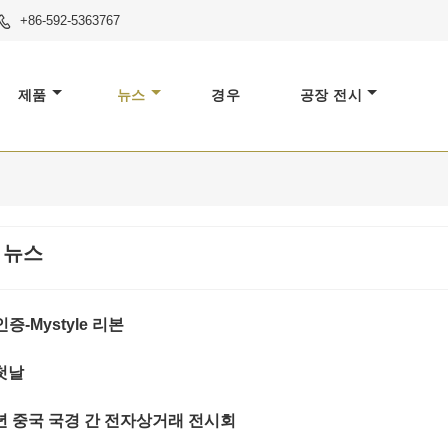
+86-592-5363767

제품
뉴스
경우
공장 전시
 뉴스
인증-Mystyle 리본
첫날
3년 중국 국경 간 전자상거래 전시회