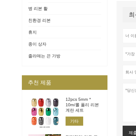
병 리본 활
최
친환경 리본
휴지
종이 상자
졸라매는 끈 가방
추천 제품
12pcs 5mm *
10m/롤 폴리 리본
계란 세트
기타
제