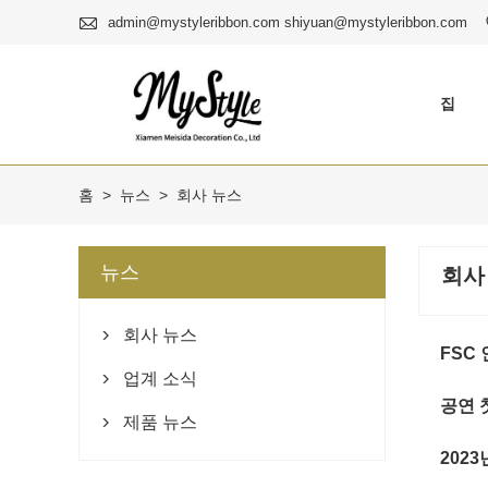

admin@mystyleribbon.com shiyuan@mystyleribbon.com
집
홈
>
뉴스
>
회사 뉴스
뉴스
회사
회사 뉴스

FSC 
업계 소식

공연 
제품 뉴스

202