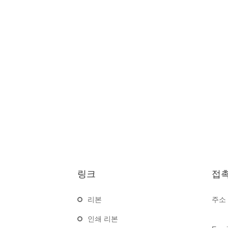
링크
접
리본
주소 
인쇄 리본