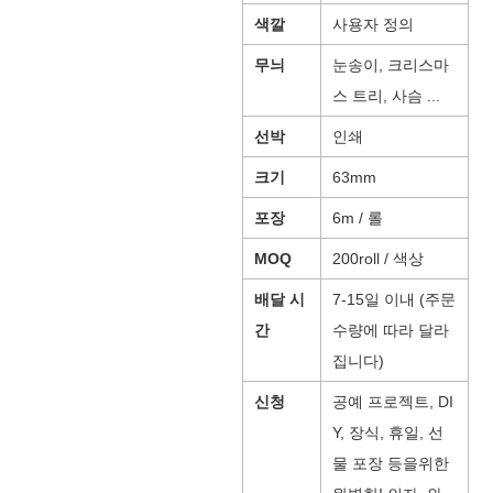
색깔
사용자 정의
무늬
눈송이, 크리스마
스 트리, 사슴 ...
선박
인쇄
크기
63mm
포장
6m / 롤
MOQ
200roll / 색상
배달 시
7-15일 이내 (주문
간
수량에 따라 달라
집니다)
신청
공예 프로젝트, DI
Y, 장식, 휴일, 선
물 포장 등을위한