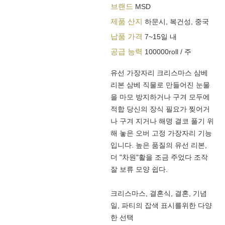
브랜드
MSD
제품 산지
하문시, 복건성, 중국
납품 가격
7~15일 내
공급 능력
100000roll / 주
유선 가장자리 크리스마스 삼베
리본 삼베 직물로 만들어진 눈물
을 마모 방지하거나 구겨 모두에
적합 당신의 장식 필요가 찢어거
나 구겨 지거나 해명 결코 풀기 위
해 놓은 오버 고정 가장자리 기능
입니다. 높은 품질의 유선 리본,
더 "차원"활을 조금 주었다 조작
잘 보류 모양 쉽다.
크리스마스, 결혼식, 결혼, 기념
일, 파티의 잡색 표시를위한 다양
한 선택