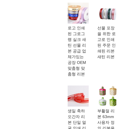
로고 인쇄
선물 포장
된 그로그
을 위한 로
랭 실크 새
고로 인쇄
틴 선물 리
된 주문 인
본 공급 업
쇄된 리본
체가있는
새틴 리본
공장 OEM
맞춤형 맞
춤형 리본
생일 축하
부활절 리
오간자 리
본 63mm
본 단일 얼
사용자 정
굴 인쇄 리
의 리본을