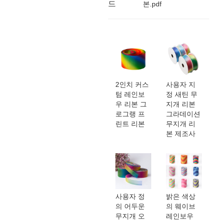
드
본.pdf
2인치 커스
사용자 지
텀 레인보
정 새틴 무
우 리본 그
지개 리본
로그랭 프
그라데이션
린트 리본
무지개 리
본 제조사
사용자 정
밝은 색상
의 어두운
의 웨이브
무지개 오
레인보우