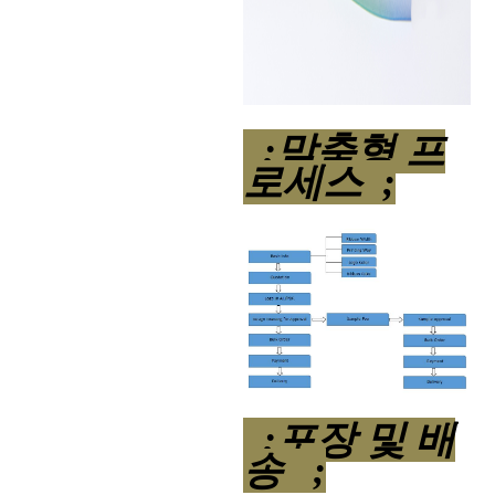
;맞춤형 프
로세스 ;
;포장 및 배
송 ;